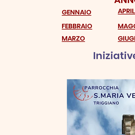
ANNO
APRIL
GENNAIO
FEBBRAIO
MAG
MARZO
GIU
Iniziati