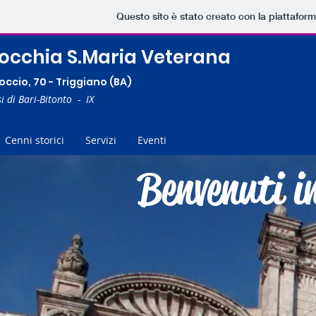
Questo sito è stato creato con la piattafor
occhia S.Maria Veterana
occio, 70 - Triggiano (BA)
i di Bari-Bitonto - IX
Cenni storici
Servizi
Eventi
Benvenuti i